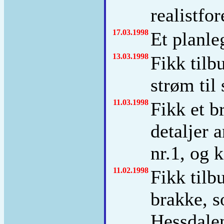
realistfor
17.03.1998
Et planl
13.03.1998
Fikk tilb
strøm til 
11.03.1998
Fikk et 
detaljer 
nr.1, og k
11.02.1998
Fikk tilb
brakke, s
Hessdale