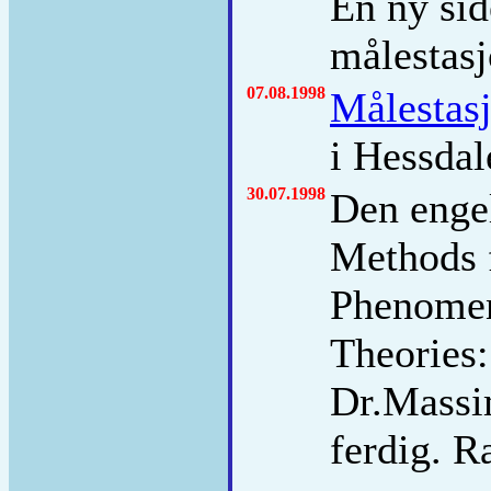
En ny si
målestasj
07.08.1998
Målestas
i Hessda
30.07.1998
Den enge
Methods f
Phenomeno
Theories:
Dr.Massim
ferdig. R