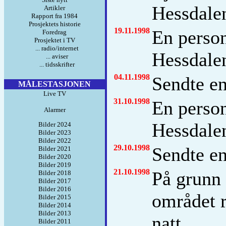
Hessdalen
Artikler
Rapport fra 1984
Prosjektets historie
19.11.1998
En person
Foredrag
Prosjektet i TV
... radio/internet
Hessdalen
... aviser
... tidsskrifter
04.11.1998
Sendte en
MÅLESTASJONEN
Live TV
31.10.1998
En person
Alarmer
Hessdalen
Bilder 2024
Bilder 2023
Bilder 2022
29.10.1998
Sendte en
Bilder 2021
Bilder 2020
Bilder 2019
21.10.1998
På grunn 
Bilder 2018
Bilder 2017
Bilder 2016
området r
Bilder 2015
Bilder 2014
Bilder 2013
natt.
Bilder 2011