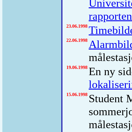
Universit
rapporten
23.06.1998
Timebild
22.06.1998
Alarmbil
målestas
19.06.1998
En ny sid
lokaliser
15.06.1998
Student M
sommerjo
målestasj