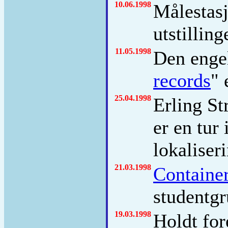
10.06.1998
Målestasj
utstillin
11.05.1998
Den engel
records
" 
25.04.1998
Erling S
er en tur 
lokaliseri
21.03.1998
Containe
studentg
19.03.1998
Holdt for