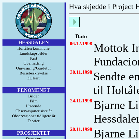
Hva skjedde i Project 
Dato
HESSDALEN
06.12.1998
Mottok
I
Holtålen kommune
Landskapsbilder
Fundacio
Kart
Overnatting
Omvisning/Guidetur
30.11.1998
Sendte e
Reisebeskrivelse
3D kart
til Holt
FENOMENET
Bilder
24.11.1998
Bjarne Li
Film
Utseende
Observasjoner siste år
Hessdalen
Observasjoner tidligere år
Teorier
20.11.1998
Bjarne Li
PROSJEKTET
Siste nytt