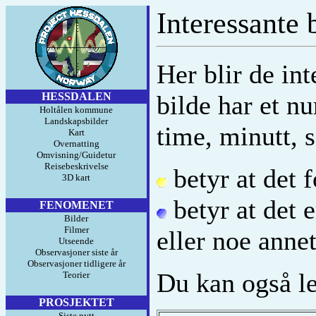
Interessante 
Her blir de in
HESSDALEN
bilde har et n
Holtålen kommune
Landskapsbilder
time, minutt, 
Kart
Overnatting
Omvisning/Guidetur
Reisebeskrivelse
betyr at det f
3D kart
betyr at det e
FENOMENET
Bilder
Filmer
eller noe annet
Utseende
Observasjoner siste år
Observasjoner tidligere år
Du kan også l
Teorier
PROSJEKTET
Siste nytt