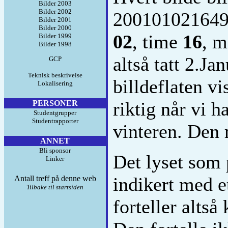
Bilder 2003
Bilder 2002
200101021649
Bilder 2001
Bilder 2000
02
, time
16
, m
Bilder 1999
Bilder 1998
altså tatt 2.J
GCP
Teknisk beskrivelse
billdeflaten v
Lokalisering
riktig når vi 
PERSONER
Studentgrupper
Studentrapporter
vinteren. Den 
ANNET
Bli sponsor
Det lyset som 
Linker
indikert med et
Antall treff på denne web
Tilbake til startsiden
forteller altså