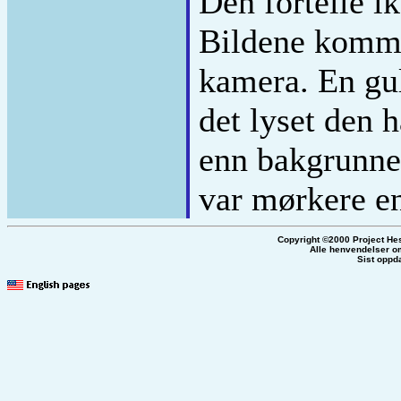
Den fortelle i
Bildene kommer
kamera. En gu
det lyset den h
enn bakgrunnen
var mørkere e
Copyright ©2000 Project He
Alle henvendelser om
Sist oppd