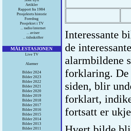
Artikler
Rapport fra 1984
Prosjektets historie
Foredrag
Prosjektet i TV
... radio/internet
Interessante bi
... aviser
... tidsskrifter
de interessante
MÅLESTASJONEN
Live TV
alarmbildene 
Alarmer
forklaring. De
Bilder 2024
Bilder 2023
Bilder 2022
siden, blir un
Bilder 2021
Bilder 2020
forklart, indik
Bilder 2019
Bilder 2018
Bilder 2017
fortsatt er ukje
Bilder 2016
Bilder 2015
Bilder 2014
Bilder 2013
Hvert bilde bl
Bilder 2011