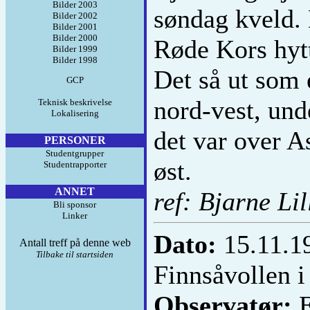
Bilder 2003
søndag kveld.
Bilder 2002
Bilder 2001
Bilder 2000
Røde Kors hytt
Bilder 1999
Bilder 1998
Det så ut som
GCP
nord-vest, und
Teknisk beskrivelse
Lokalisering
det var over A
PERSONER
Studentgrupper
øst.
Studentrapporter
ANNET
ref: Bjarne Lil
Bli sponsor
Linker
Dato:
15.11.
Antall treff på denne web
Tilbake til startsiden
Finnsåvollen i
Observatør:
E