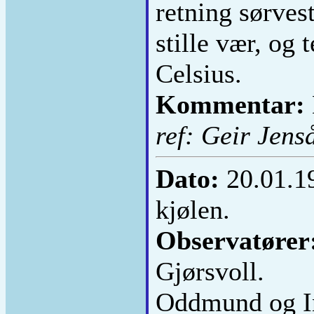
retning sørves
stille vær, og 
Celsius.
Kommentar:
ref: Geir Jens
Dato:
20.01.1
kjølen.
Observatører
Gjørsvoll.
Oddmund og In