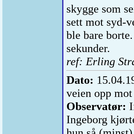
skygge som sei
sett mot syd-v
ble bare borte
sekunder.
ref: Erling St
Dato:
15.04.1
veien opp mot
Observatør:
I
Ingeborg kjørt
hun så (minst)