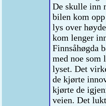
De skulle inn
bilen kom opp 
lys over høyde
kom lenger inn
Finnsåhøgda ba
med noe som l
lyset. Det virk
de kjørte inno
kjørte de igje
veien. Det luk