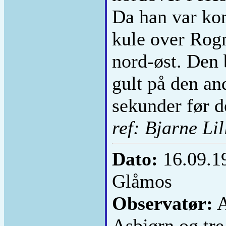
Da han var kom
kule over Rogne
nord-øst. Den 
gult på den and
sekunder før d
ref: Bjarne Lil
Dato:
16.09.1
Glåmos
Observatør:
A
Asbjørn og tre