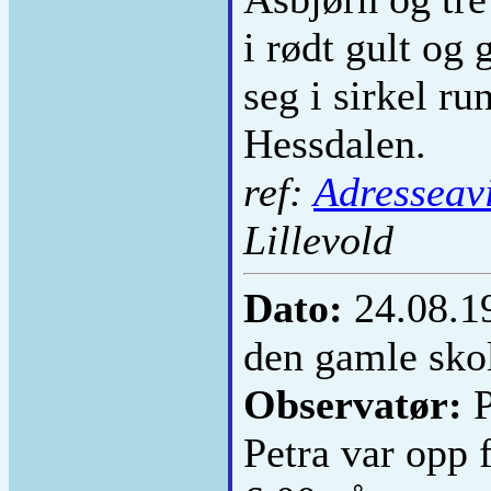
i rødt gult og 
seg i sirkel ru
Hessdalen.
ref:
Adresseav
Lillevold
Dato:
24.08.1
den gamle skol
Observatør:
P
Petra var opp 