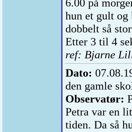
6.00 på morgen
hun et gult og
dobbelt så stor
Etter 3 til 4 s
ref: Bjarne Lil
Dato:
07.08.1
den gamle skol
Observatør:
P
Petra var en li
tiden. Da så h