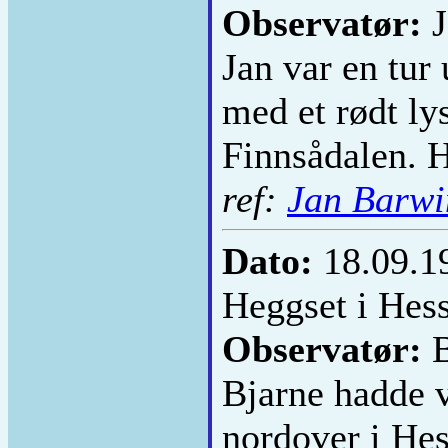
Observatør:
J
Jan var en tur 
med et rødt ly
Finnsådalen. Ha
ref:
Jan Barwi
Dato:
18.09.1
Heggset i Hess
Observatør:
B
Bjarne hadde v
nordover i Hes