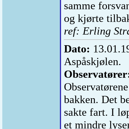
samme forsvan
og kjørte tilba
ref: Erling St
Dato:
13.01.1
Aspåskjølen.
Observatører
Observatørene 
bakken. Det be
sakte fart. I 
et mindre lyse