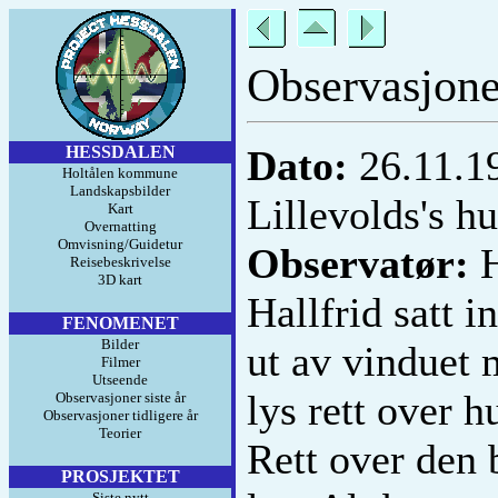
Observasjone
HESSDALEN
Dato:
26.11.1
Holtålen kommune
Landskapsbilder
Lillevolds's hu
Kart
Overnatting
Omvisning/Guidetur
Observatør:
H
Reisebeskrivelse
3D kart
Hallfrid satt i
FENOMENET
Bilder
ut av vinduet m
Filmer
Utseende
lys rett over 
Observasjoner siste år
Observasjoner tidligere år
Teorier
Rett over den 
PROSJEKTET
Siste nytt