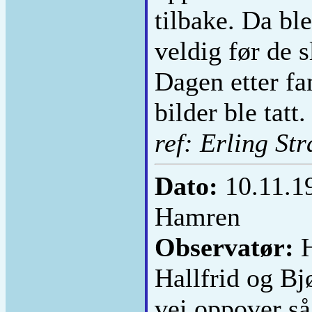
tilbake. Da ble
veldig før de s
Dagen etter fa
bilder ble tatt.
ref: Erling St
Dato:
10.11.
Hamren
Observatør:
H
Hallfrid og Bj
vei oppover så