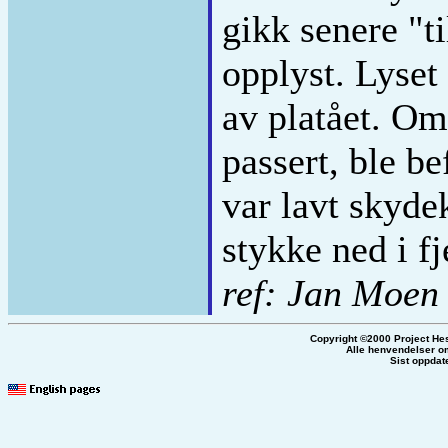
gikk senere "t
opplyst. Lyset
av platået. O
passert, ble be
var lavt skyde
stykke ned i fj
ref: Jan Moen
Copyright ©2000 Project He
Alle henvendelser om
Sist oppdat