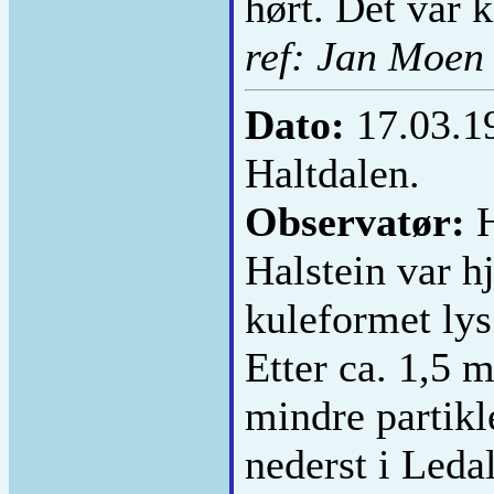
hørt. Det var 
ref: Jan Moen
Dato:
17.03.1
Haltdalen.
Observatør:
H
Halstein var h
kuleformet ly
Etter ca. 1,5 m
mindre partikl
nederst i Ledal