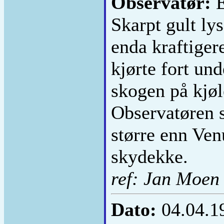
Observatør:
E
Skarpt gult ly
enda kraftiger
kjørte fort un
skogen på kjøl
Observatøren s
større enn Ven
skydekke.
ref: Jan Moen
Dato:
04.04.1