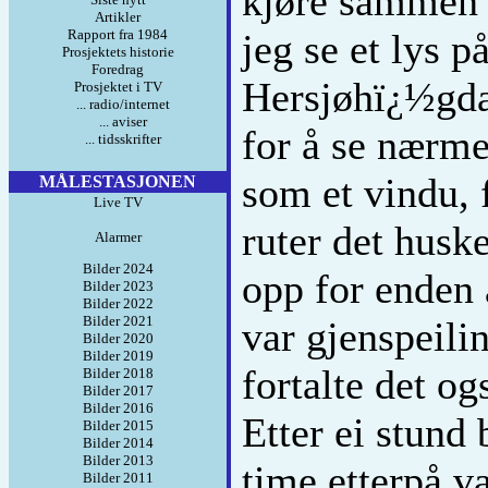
kjøre sammen m
Artikler
Rapport fra 1984
jeg se et lys 
Prosjektets historie
Foredrag
Hersjøhï¿½gda.
Prosjektet i TV
... radio/internet
... aviser
for å se nærme
... tidsskrifter
som et vindu, 
MÅLESTASJONEN
Live TV
ruter det huske
Alarmer
Bilder 2024
opp for enden 
Bilder 2023
Bilder 2022
Bilder 2021
var gjenspeili
Bilder 2020
Bilder 2019
fortalte det og
Bilder 2018
Bilder 2017
Bilder 2016
Etter ei stund 
Bilder 2015
Bilder 2014
Bilder 2013
time etterpå va
Bilder 2011