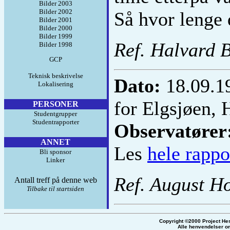
Bilder 2003
Bilder 2002
Så hvor lenge d
Bilder 2001
Bilder 2000
Bilder 1999
Ref. Halvard 
Bilder 1998
GCP
Teknisk beskrivelse
Dato:
18.09.1
Lokalisering
for Elgsjøen, 
PERSONER
Studentgrupper
Studentrapporter
Observatører
ANNET
Les
hele rappo
Bli sponsor
Linker
Ref. August Ho
Antall treff på denne web
Tilbake til startsiden
Copyright ©2000 Project He
Alle henvendelser om