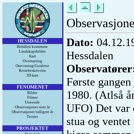
Observasjone
Dato:
04.12.1
HESSDALEN
Holtålen kommune
Landskapsbilder
Hessdalen
Kart
Overnatting
Observatører
Omvisning/Guidetur
Reisebeskrivelse
3D kart
Første gangen 
FENOMENET
1980. (Atlså å
Bilder
Filmer
Utseende
UFO) Det var c
Observasjoner siste år
Observasjoner tidligere år
Teorier
stua og ventet
PROSJEKTET
Siste nytt