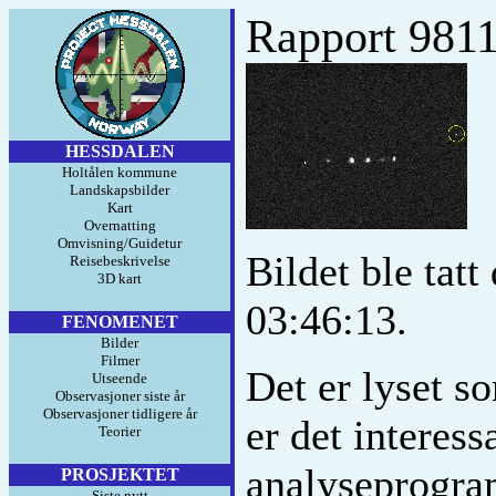
Rapport 981
HESSDALEN
Holtålen kommune
Landskapsbilder
Kart
Overnatting
Omvisning/Guidetur
Bildet ble tat
Reisebeskrivelse
3D kart
03:46:13.
FENOMENET
Bilder
Filmer
Det er lyset s
Utseende
Observasjoner siste år
Observasjoner tidligere år
er det interess
Teorier
analyseprogram
PROSJEKTET
Siste nytt