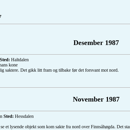
7
Desember 1987
Sted:
Haltdalen
hans kone
ig saktere. Det gikk litt fram og tilbake før det forsvant mot nord.
November 1987
en
Sted:
Hessdalen
 da se et lysende objekt som kom sakte fra nord over Finnsåhøgda. Det s