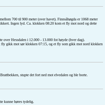
mellom 700 til 900 meter (over havet). Finnsåhøgda er 1068 meter
kikkert. Ingen lyd. Ca. klokken 08:20 kom et fly mot nord og dette
te over Hessdalen i 12.000 - 13.000 fot høyde (hver dag).
 et fly gikk mot sør klokken 07:15, og et fly som gikk mot nord klokken
rattbekken, stupte det fort ned mot elvedalen og ble borte.
tte kunne høres tydelig.