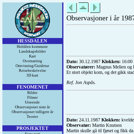
Observasjoner i år 198
HESSDALEN
Holtålen kommune
Landskapsbilder
Kart
Overnatting
Dato:
30.12.1987
Klokken:
16:00
Omvisning/Guidetur
Observatører:
Magnus Melien og 
Reisebeskrivelse
Et stort objekt kom, og det gikk stad
3D kart
Ref. Jon Aspås.
FENOMENET
Bilder
Filmer
Utseende
Observasjoner siste år
Observasjoner tidligere år
Teorier
Dato:
24.11.1987
Klokken:
kveld
Observatør:
Martin Knutsen
PROSJEKTET
Martin skulle gå til fjøset og fikk
Siste nytt