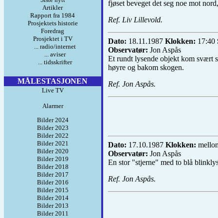
fjøset beveget det seg noe mot nord, 
Artikler
Rapport fra 1984
Ref. Liv Lillevold.
Prosjektets historie
Foredrag
Prosjektet i TV
Dato:
18.11.1987
Klokken:
17:40
... radio/internet
Observatør:
Jon Aspås
... aviser
Et rundt lysende objekt kom svært s
... tidsskrifter
høyre og bakom skogen.
MÅLESTASJONEN
Ref. Jon Aspås.
Live TV
Alarmer
Bilder 2024
Bilder 2023
Bilder 2022
Bilder 2021
Dato:
17.10.1987
Klokken:
mello
Bilder 2020
Observatør:
Jon Aspås
Bilder 2019
En stor "stjerne" med to blå blinkl
Bilder 2018
Bilder 2017
Ref. Jon Aspås.
Bilder 2016
Bilder 2015
Bilder 2014
Bilder 2013
Bilder 2011