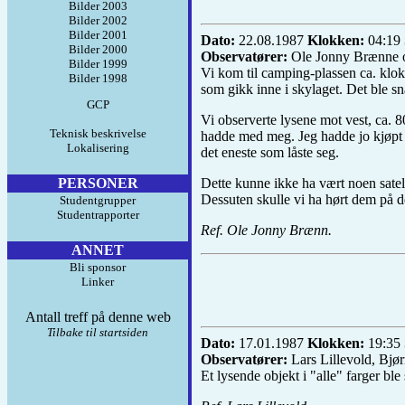
Bilder 2003
Bilder 2002
Bilder 2001
Dato:
22.08.1987
Klokken:
04:19
Bilder 2000
Observatører:
Ole Jonny Brænne og
Bilder 1999
Vi kom til camping-plassen ca. klok
Bilder 1998
som gikk inne i skylaget. Det ble sna
GCP
Vi observerte lysene mot vest, ca. 8
Teknisk beskrivelse
hadde med meg. Jeg hadde jo kjøpt s
Lokalisering
det eneste som låste seg.
PERSONER
Dette kunne ikke ha vært noen sateli
Dessuten skulle vi ha hørt dem på d
Studentgrupper
Studentrapporter
Ref. Ole Jonny Brænn.
ANNET
Bli sponsor
Linker
Antall treff på denne web
Tilbake til startsiden
Dato:
17.01.1987
Klokken:
19:35
Observatører:
Lars Lillevold, Bjørn
Et lysende objekt i "alle" farger bl