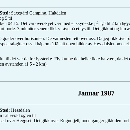
Sted:
Saxegård Camping, Haltdalen
 5 til
ken 04:15. Det var overskyet vær med et skydekke på 1,5 til 2 km høyde.
rt borte. 3 minutter senere fikk vi øye på et lys til. Det gikk ut og inn a
0 grader over horisonten. De var nesten rett over oss. Da jeg fikk øye p
pectral-gitter osv. i håp om å få tatt noen bilder av Hessdalsfenomenet.
tt, til det var de for lyssterke. Fly kunne det heller ikke ha vært, da de
en avstanden (1,5 - 2 km).
Januar 1987
Sted:
Hessdalen
 Lillevold og en til
e sett over Heggset. Det gikk over Rognefjell, noen ganger gikk den fort 