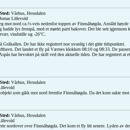
Sted:
Vårhus, Hessdalen
Jomar Lillevold
seg mot nord ca.½-veis nedenfor toppen av Finnsåhøgda. Anslått høyde 
og hadde lys frempå, med et mørkt parti bakover. Det ble sett igjennom 
rvær, vindstille og -26°C.
å Gråkallen. De har ikke registrert noe uvanlig i det gitte tidspunktet.
ufthavn. Det landet et fly på Værnes klokken 08:10 og 08:33. De passer
spås har bevoktet på skift ved den aktuelle tiden. De har registrert at
Sted:
Vårhus, Hessdalen
illevold
 objekt som gikk mot nord fremfor Finnsåhøgda. Da det kom sakte mot B
Sted:
Vårhus, Hessdalen
illevold
erte nordover over Finnsåhøgda. Det kom et fly litt senere. Lyden av de