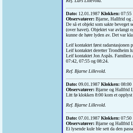
Ref. Lars Lillevold.
Dato:
12.01.1987
Klokken:
07:55
Observatører:
Bjarne, Hallfrid og 
De så et objekt som sakte beveget 
(over havet). Objektet var avlangt 
kunne de høre lyden av. Det var kla
Leif kontaktet først radarstasjonen p
Leif kontaktet deretter Trondheim l
Leif kontaktet Jon Aspås. Familien A
07:42, 07:55 og 08:24.
Ref. Bjarne Lillevold.
Dato:
09.01.1987
Klokken:
08:00
Observatører:
Bjarne og Hallfrid L
Litt fø klokken 8:00 kom et opplyst
Ref. Bjarne Lillevold.
Dato:
07.01.1987
Klokken:
07:50
Observatører:
Bjarne og Hallfrid L
Ei lysende kule ble sett da den pass